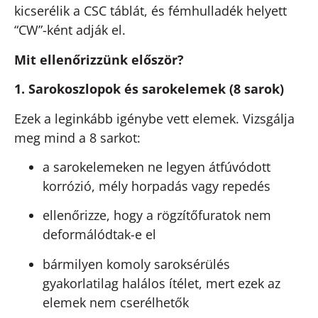
kicserélik a CSC táblát, és fémhulladék helyett
“CW”-ként adják el.
Mit ellenőrizzünk először?
1. Sarokoszlopok és sarokelemek (8 sarok)
Ezek a leginkább igénybe vett elemek. Vizsgálja
meg mind a 8 sarkot:
a sarokelemeken ne legyen átfúvódott
korrózió, mély horpadás vagy repedés
ellenőrizze, hogy a rögzítőfuratok nem
deformálódtak-e el
bármilyen komoly saroksérülés
gyakorlatilag halálos ítélet, mert ezek az
elemek nem cserélhetők