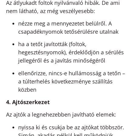
Az átlyukadt foltok nyilvánvaló hibák. De ami
nem látható, az még veszélyesebb:
nézze meg a mennyezetet belülről. A
csapadéknyomok tetősérülésre utalnak
ha a tetőt javították (foltok,
hegesztésnyomok), érdeklődjön a sérülés
jellegéről és a javítás minőségéről
ellenőrizze, nincs-e hullámosság a tetőn –
a túlterhelés következménye szállítás
közben
4. Ajtószerkezet
Az ajtók a legnehezebben javítható elemek:
nyissa ki és csukja be az ajtókat többször.
Simán, akadás nélkül kell működniük