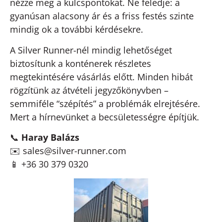
nézze meg a kulcspontokat. Ne feledje: a
gyanúsan alacsony ár és a friss festés szinte
mindig ok a további kérdésekre.
A Silver Runner-nél mindig lehetőséget
biztosítunk a konténerek részletes
megtekintésére vásárlás előtt. Minden hibát
rögzítünk az átvételi jegyzőkönyvben –
semmiféle “szépítés” a problémák elrejtésére.
Mert a hírnevünket a becsületességre építjük.
📞
Haray Balázs
✉️
sales@silver-runner.com
📱 +36 30 379 0320