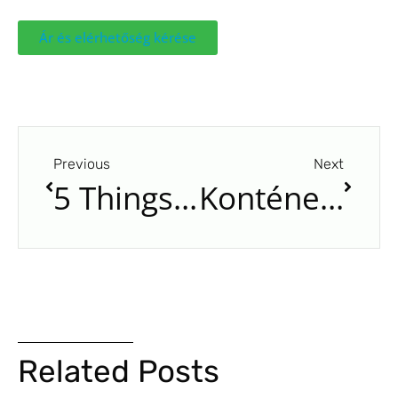
Ár és elérhetőség kérése
Previous
Next
5 Things That Will Surprise You About Shipping Containers
Konténerszállítás vasúton: amit tudni kell
Related Posts