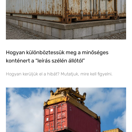
Hogyan különböztessük meg a minőséges
konténert a “leírás szélén állótól”
Hogyan kerüljük el a hibát? Mutatjuk, mire kell figyelni.