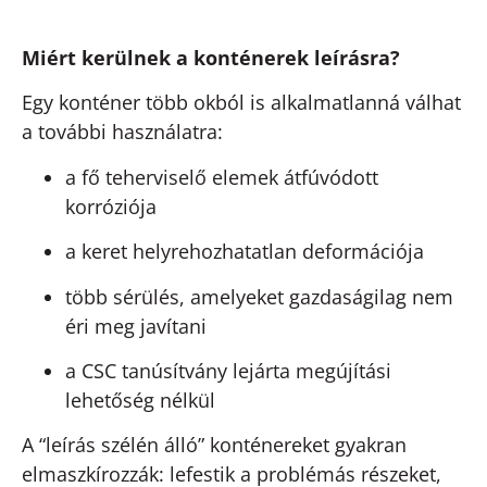
Miért kerülnek a konténerek leírásra?
Egy konténer több okból is alkalmatlanná válhat
a további használatra:
a fő teherviselő elemek átfúvódott
korróziója
a keret helyrehozhatatlan deformációja
több sérülés, amelyeket gazdaságilag nem
éri meg javítani
a CSC tanúsítvány lejárta megújítási
lehetőség nélkül
A “leírás szélén álló” konténereket gyakran
elmaszkírozzák: lefestik a problémás részeket,