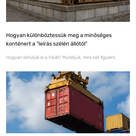
Hogyan különböztessük meg a minőséges
konténert a “leírás szélén állótól”
Hogyan kerüljük el a hibát? Mutatjuk, mire kell figyelni.