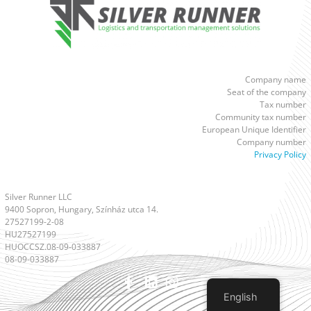
Company name
Seat of the company
Tax number
Community tax number
European Unique Identifier
Company number
Privacy Policy
Silver Runner LLC
9400 Sopron, Hungary, Színház utca 14.
27527199-2-08
HU27527199
HUOCCSZ.08-09-033887
08-09-033887
English