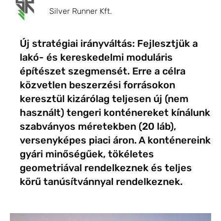
Silver Runner Kft.
Új stratégiai irányváltás: Fejlesztjük a
lakó- és kereskedelmi moduláris
építészet szegmensét. Erre a célra
közvetlen beszerzési forrásokon
keresztül kizárólag teljesen új (nem
használt) tengeri konténereket kínálunk
szabványos méretekben (20 láb),
versenyképes piaci áron. A konténereink
gyári minőségűek, tökéletes
geometriával rendelkeznek és teljes
körű tanúsítvánnyal rendelkeznek.