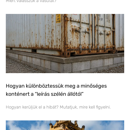
Miért válasszuk a vasutat?
Hogyan különböztessük meg a minőséges
konténert a “leírás szélén állótól”
Hogyan kerüljük el a hibát? Mutatjuk, mire kell figyelni.