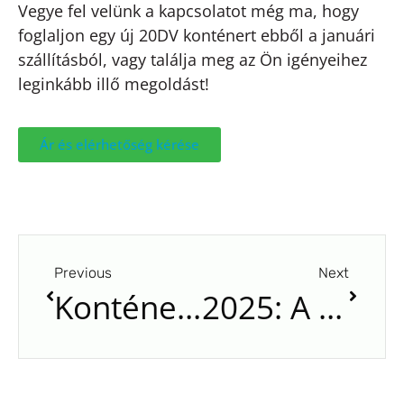
Vegye fel velünk a kapcsolatot még ma, hogy
foglaljon egy új 20DV konténert ebből a januári
szállításból, vagy találja meg az Ön igényeihez
leginkább illő megoldást!
Ár és elérhetőség kérése
Previous
Next
Konténer vásárlása Budapesten. 20 és 40 lábas konténerek árai. Készleten
2025: A Year of Growth, Expansion, and New Solutions with Our Clients