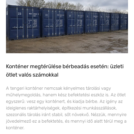
Konténer megtérülése bérbeadás esetén: üzleti
ötlet valós számokkal
A tengeri konténer nemcsak kényelmes tárolási vagy
műhelymegoldás, hanem kész befektetési eszköz is. Az ötlet
egyszerű: vesz egy konténert, és kiadja bérbe. Az igény az
ideiglenes raktárhelyiségek, építkezési munkásszállások,
szezonális tárolás iránt stabil, sőt növekvő. Nézzük, mennyire
jövedelmező ez a befektetés, és mennyi idő alatt térül meg a
konténer.