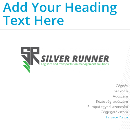
Add Your Heading
Text Here
Cégnév
Székhely
Adószám
Közösségi adószám
Európai egyedi azonosító
Cégjegyzékszám
Privacy Policy