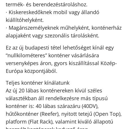
termék- és berendezéstároláshoz.
· Kiskereskedőknek mobil vagy állandó
kiállítóhelyként.
· Magánszemélyeknek műhelyként, konténerház
alapjaként vagy szezonális tárolásként.
Ez az új budapesti tétel lehetőséget kínál egy
“nullkilométeres” konténer vásárlására
versenyképes áron, gyors kiszállítással Közép-
Európa központjából.
Teljes konténer kínálatunk
Az új 20 lábas konténereken kívül széles
választékban áll rendelkezésre más típusú
konténer is: 40 lábas szárazáru (40DV),
hűtőkonténer (Reefer), nyitott tetejű (Open Top),
platform (Flat Rack), valamint kiváló állapotú