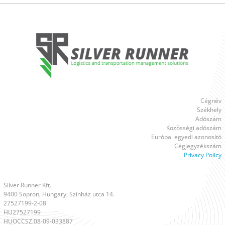
Cégnév
Székhely
Adószám
Közösségi adószám
Európai egyedi azonosító
Cégjegyzékszám
Privacy Policy
Silver Runner Kft.
9400 Sopron, Hungary, Színház utca 14.
27527199-2-08
HU27527199
HUOCCSZ.08-09-033887