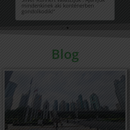
i
mindenkinek aki konténerben
na
gondolkodik!"
tu
Blog