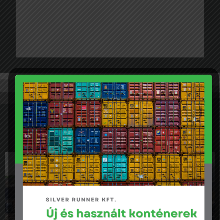
régiókon belüli, valamint a régiók
közötti áruszállításokra egyaránt
kiterjednek.
Rólunk mondták