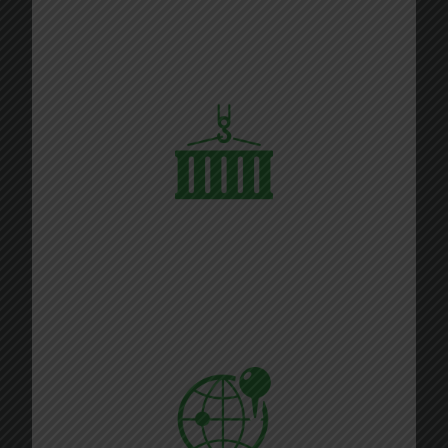
3,740,000
+
Kiszállított konténerek:
187
+