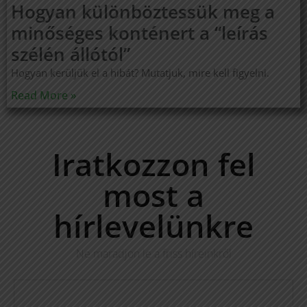
Hogyan különböztessük meg a
minőséges konténert a “leírás
szélén állótól”
Hogyan kerüljük el a hibát? Mutatjuk, mire kell figyelni.
Read More »
Iratkozzon fel
most a
hírlevelünkre
Ne maradjon le a friss híreinkről