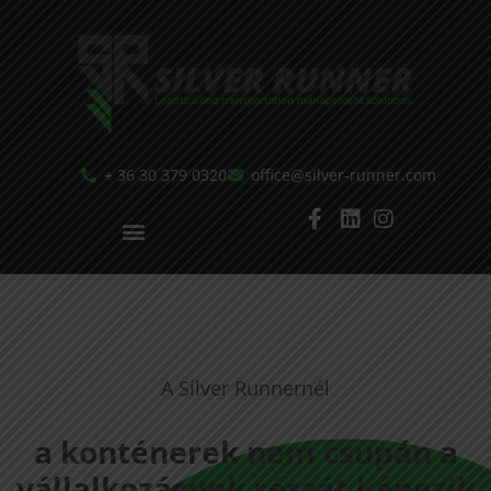
+ 36 30 379 0320
office@silver-runner.com
A Silver Runnernél
a konténerek nem csupán a
vállalkozásunk részét képezik