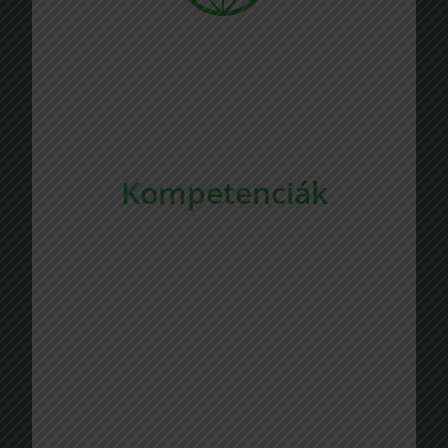
Ügyfelek világszerte:
11
+
Kompetenciák
Szakterületünk középpontjában a
különféle áruk intermodális
konténerekben történő fuvarozása áll.
Emellett teljes körű logisztikai
megoldásokat kínálunk, amelyek az
egész intermodális konténeres
fuvarozási folyamatra kiterjednek.
Szolgáltatásaink az ázsiai és európai