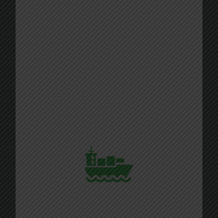
Kiemelkedő elhelyezkedésünket,
szaktudásunkat és intermodális
konténerkezelésben szerzett operatív
tudásunkat ötvözve nyújtunk elsőrangú
konténerlogisztikai és szállítmányozási
megoldásokat—Magyarország-szerte és
határain túl is.
Megtett kilométerek: