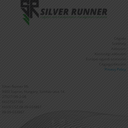
Cégnév
Székhely
Adószám
Közösségi adószám
Európai egyedi azonosító
Cégjegyzékszám
Privacy Policy
Silver Runner Kft.
9400 Sopron, Hungary, Színház utca 14.
27527199-2-08
HU27527199
HUOCCSZ.08-09-033887
08-09-033887