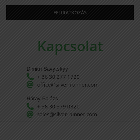
FELIRATKOZÁS
Kapcsolat
Dimitri Savytskyy 🇷🇺 🇬🇧 🇩🇪
+ 36 30 277 1720
office@silver-runner.com
Háray Balázs 🇬🇧 🇭🇺
+ 36 30 379 0320
sales@silver-runner.com