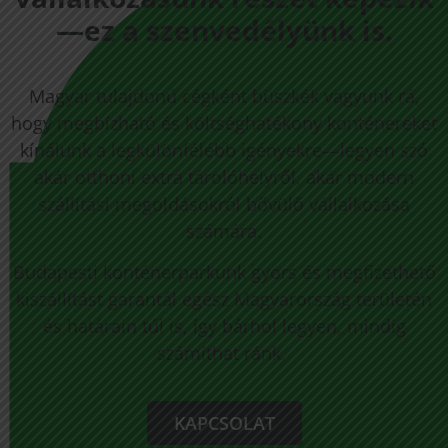
—ez a szenvedélyünk is.
Magyar tulajdonú cégként büszkék vagyunk rá,
hogy megbízható és költséghatékony konténereket
kínálunk a legkülönfélébb igényekre—legyen szó
akár otthoni extra tárolóhelyről, akár modern
szállítási megoldásokról bővülő vállalkozása
számára.
Budapesti konténerparkunk gyors és megfizethető
kiszállítást garantál egész Magyarország területén
és határain túl is, így bárhol legyen, mindig
számíthat ránk.
KAPCSOLAT